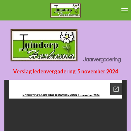
Ga
direct
naar
de
hoofdinhoud
Jaarvergadering
Verslag ledenvergadering 5 november 2024