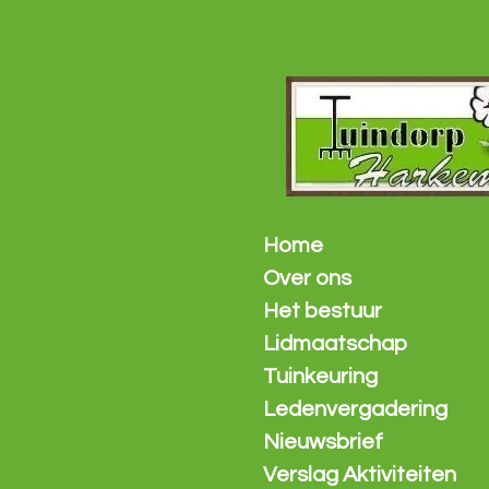
Ga
direct
naar
de
hoofdinhoud
Home
Over ons
Het bestuur
Lidmaatschap
Tuinkeuring
Ledenvergadering
Nieuwsbrief
Verslag Aktiviteiten