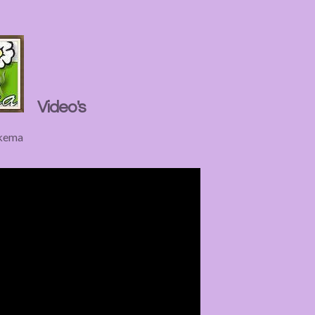
Video's
rkema