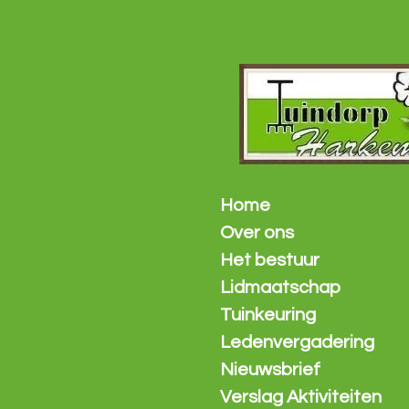
Ga
direct
naar
de
hoofdinhoud
Home
Over ons
Het bestuur
Lidmaatschap
Tuinkeuring
Ledenvergadering
Nieuwsbrief
Verslag Aktiviteiten