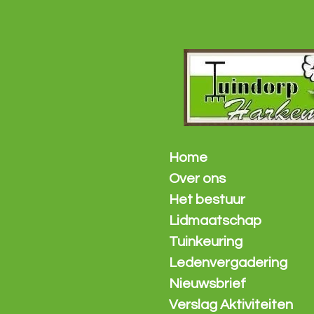
Ga
direct
naar
de
hoofdinhoud
Home
Over ons
Het bestuur
Lidmaatschap
Tuinkeuring
Ledenvergadering
Nieuwsbrief
Verslag Aktiviteiten