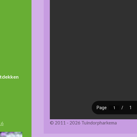
ntdekken
© 2011 - 2026 Tuindorpharkema
16