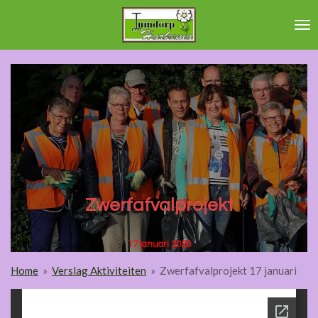
Ga
direct
naar
de
hoofdinhoud
Zwerfafvalprojekt
17 januari 2026
Home
»
Verslag Aktiviteiten
»
Zwerfafvalprojekt 17 januari