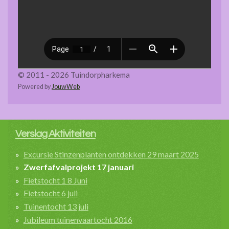
© 2011 - 2026 Tuindorpharkema
Powered by
JouwWeb
Verslag Aktiviteiten
Excursie Stinzenplanten ontdekken 29 maart 2025
Zwerfafvalprojekt 17 januari
Fietstocht 1 8 Juni
Fietstocht 6 juli
Tuinentocht 13 juli
Jubileum tuinenvaartocht 2016