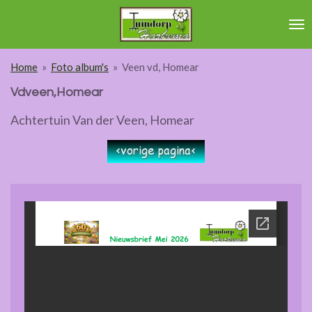
Ga
direct
naar
de
Home
»
Foto album's
»
Veen vd, Homear
hoofdinhoud
Vdveen,Homear
Achtertuin Van der Veen, Homear