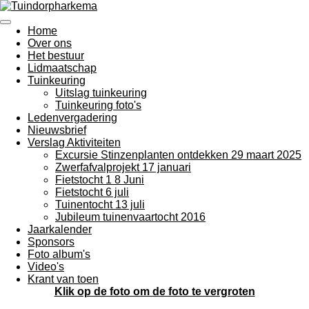
Ga
direct
Home
naar
Over ons
de
Het bestuur
hoofdinhoud
Lidmaatschap
Tuinkeuring
Uitslag tuinkeuring
Tuinkeuring foto's
Ledenvergadering
Nieuwsbrief
Verslag Aktiviteiten
Excursie Stinzenplanten ontdekken 29 maart 2025
Zwerfafvalprojekt 17 januari
Fietstocht 1 8 Juni
Fietstocht 6 juli
Tuinentocht 13 juli
Jubileum tuinenvaartocht 2016
Jaarkalender
Sponsors
Foto album's
Video's
Krant van toen
Klik op de foto om de foto te vergroten